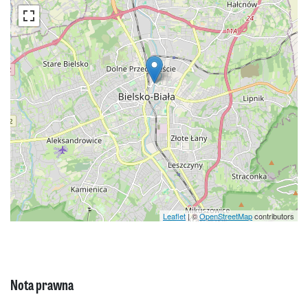
Leaflet
| ©
OpenStreetMap
contributors
Nota prawna