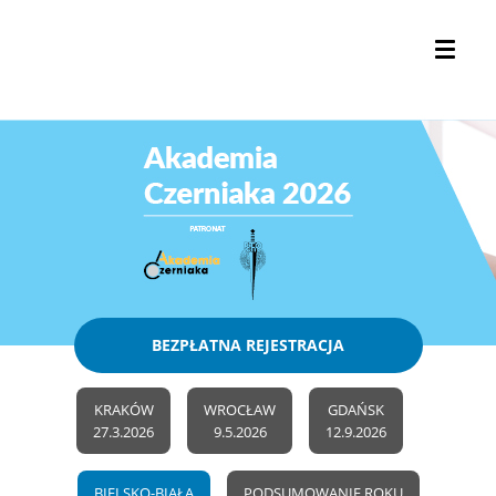
BEZPŁATNA REJESTRACJA
KRAKÓW
WROCŁAW
GDAŃSK
27.3.2026
9.5.2026
12.9.2026
BIELSKO-BIAŁA
PODSUMOWANIE ROKU