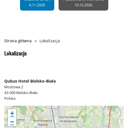
6.11.2026
10.12.2026
Strona główna
Lokalizacja
Ścieżka
nawigacyjna
Lokalizacja
Qubus Hotel Bielsko-Biała
Mostowa 2
43-300
Bielsko-Biała
Polska
+
−