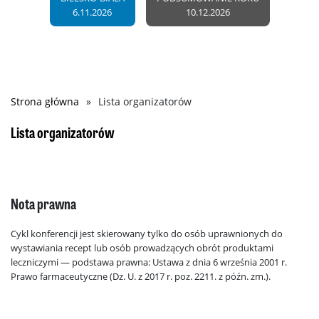
6.11.2026
10.12.2026
Strona główna
Lista organizatorów
Ścieżka
nawigacyjna
Lista organizatorów
Nota prawna
Cykl konferencji jest skierowany tylko do osób uprawnionych do
wystawiania recept lub osób prowadzących obrót produktami
leczniczymi — podstawa prawna: Ustawa z dnia 6 września 2001 r.
Prawo farmaceutyczne (Dz. U. z 2017 r. poz. 2211. z późn. zm.).