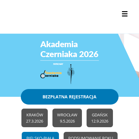
BEZPŁATNA REJESTRACJA
KRAKÓW
WROCŁAW
GDAŃSK
27.3.2026
9.5.2026
12.9.2026
BIELSKO-BIAŁA
PODSUMOWANIE ROKU