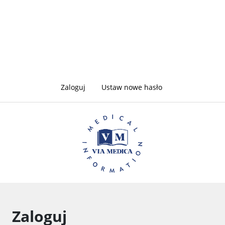
Zakładki
Zaloguj
(aktywna
Ustaw nowe hasło
karta)
podstawowe
Zaloguj